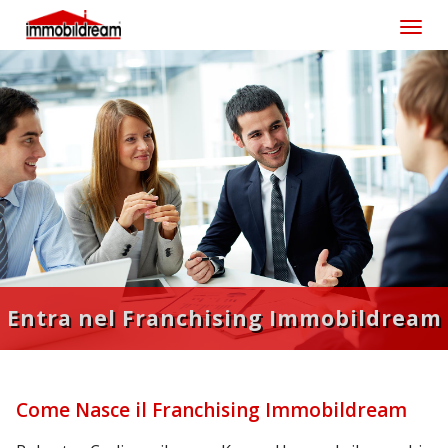
Toggl
Entra nel Franchising Immobildream
Come Nasce il Franchising Immobildream